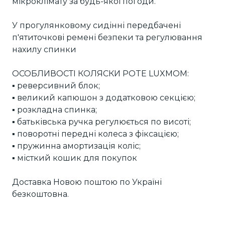
мікроклімату за будь-якої погоди.
У прогулянковому сидінні передбачені
п'ятиточкові ремені безпеки та регулювання
нахилу спинки
ОСОБЛИВОСТІ КОЛЯСКИ POTE LUXMOM:
▪︎ реверсивний блок;
▪︎ великий капюшон з додатковою секцією;
▪︎ розкладна спинка;
▪︎ батьківська ручка регулюється по висоті;
▪︎ поворотні передні колеса з фіксацією;
▪︎ пружинна амортизація коліс;
▪︎ місткий кошик для покупок
Доставка Новою поштою по Україні
безкоштовна.